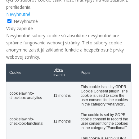
prehliadania.
Nevyhnutné
Nevyhnutné
Vždy zapnuté
Nevyhnutné súbory cookie sú absolútne nevyhnutné pre
správne fungovanie webovej stránky. Tieto súbory cookie
anonymne zaisťujú základné funkcie a bezpečnostné prvky
webovej stránky.
Dĺžka
Cookie
Popis
trvania
This cookie is set by GDPR
Cookie Consent plugin. The
cookielawinfo-
11 months
cookie is used to store the
checkbox-analytics
user consent for the cookies
in the category "Analytics".
The cookie is set by GDPR
cookielawinfo-
cookie consent to record the
11 months
checkbox-functional
user consent for the cookies
in the category "Functional".
This cookie is set by GDPR