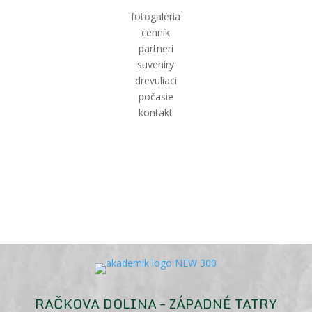
fotogaléria
cenník
partneri
suveníry
drevuliaci
počasie
kontakt
RAČKOVA DOLINA – ZÁPADNÉ TATRY