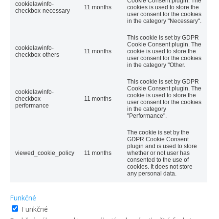
Cookie Consent plugin. The
cookielawinfo-
11 months
cookies is used to store the
checkbox-necessary
user consent for the cookies
in the category "Necessary".
This cookie is set by GDPR
Cookie Consent plugin. The
cookielawinfo-
11 months
cookie is used to store the
checkbox-others
user consent for the cookies
in the category "Other.
This cookie is set by GDPR
Cookie Consent plugin. The
cookielawinfo-
cookie is used to store the
checkbox-
11 months
user consent for the cookies
performance
in the category
"Performance".
The cookie is set by the
GDPR Cookie Consent
plugin and is used to store
viewed_cookie_policy
11 months
whether or not user has
consented to the use of
cookies. It does not store
any personal data.
Funkčné
Funkčné