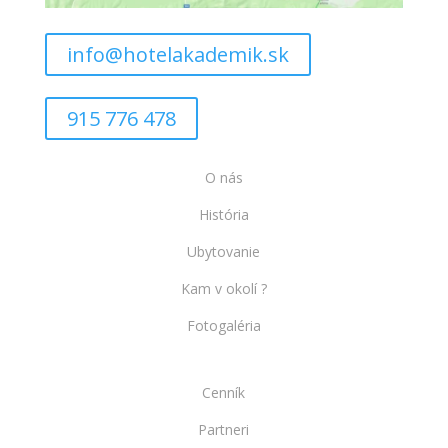
info@hotelakademik.sk
915 776 478
O nás
História
Ubytovanie
Kam v okolí ?
Fotogaléria
Cenník
Partneri